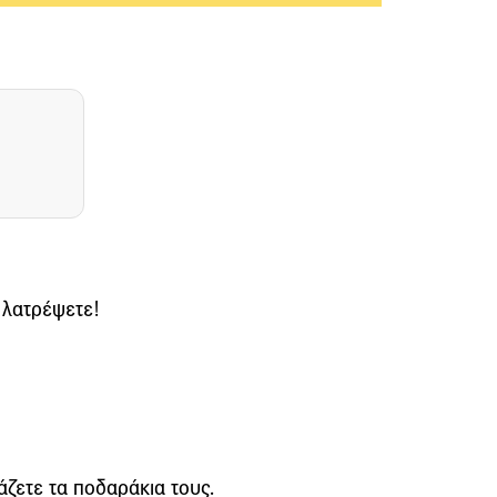
 λατρέψετε!
άζετε τα ποδαράκια τους.