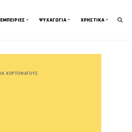
ΕΜΠΕΙΡΙΕΣ
ΨΥΧΑΓΩΓΙΑ
ΧΡΗΣΤΙΚΑ
Εκδηλώσεις
CineFood
Θερμιδομετρητής
Εστιατόρια
Lifestyle
Λεξικό Κουζίνας
ΣΥΝΤΑΓΕΣ
ΑΡΘΡΑ
Μαγαζιά
Viral Videos
Συμβουλές
ΓΙΑ ΧΟΡΤΟΦΑΓΟΥΣ
Πρόσωπα
Βιβλία
Τα Φρέσκα Του Μήνα
δη
Προϊόντα
Διαγωνισμοί
Τεχνικές
Ταξίδια
Κουίζ
οφή