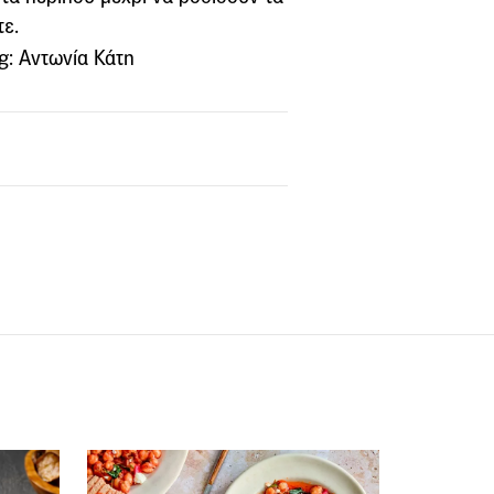
τε.
g: Αντωνία Κάτη