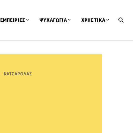
ΕΜΠΕΙΡΙΕΣ
ΨΥΧΑΓΩΓΙΑ
ΧΡΗΣΤΙΚΑ
Εκδηλώσεις
CineFood
Θερμιδομετρητής
Εστιατόρια
Lifestyle
Λεξικό Κουζίνας
ΣΥΝΤΑΓΕΣ
ΑΡΘΡΑ
Μαγαζιά
Viral Videos
Συμβουλές
ΚΑΤΣΑΡΟΛΑΣ
Πρόσωπα
Βιβλία
Τα Φρέσκα Του Μήνα
δη
Προϊόντα
Διαγωνισμοί
Τεχνικές
Ταξίδια
Κουίζ
οφή