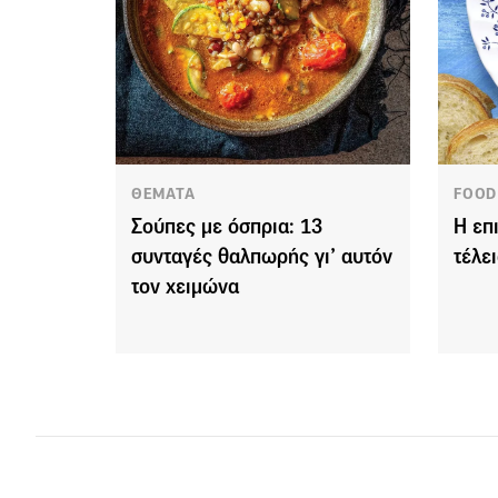
ΘΕΜΑΤΑ
FOOD
Σούπες με όσπρια: 13
Η επ
συνταγές θαλπωρής γι’ αυτόν
τέλε
τον χειμώνα