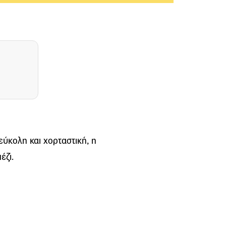
 εύκολη και χορταστική, η
έζι.