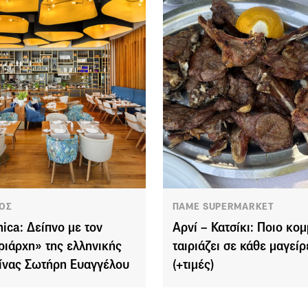
ΟΣ
ΠΑΜΕ SUPERMARKET
nica: Δείπνο με τον
Αρνί – Κατσίκι: Ποιο κομ
ριάρχη» της ελληνικής
ταιριάζει σε κάθε μαγεί
ίνας Σωτήρη Ευαγγέλου
(+τιμές)