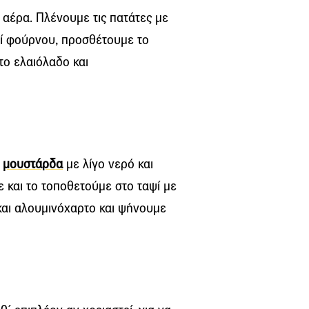
αέρα. Πλένουµε τις πατάτες µε
ψί φούρνου, προσθέτουµε το
 το ελαιόλαδο και
η
μουστάρδα
µε λίγο νερό και
 και το τοποθετούμε στο ταψί µε
και αλουµινόχαρτο και ψήνουµε