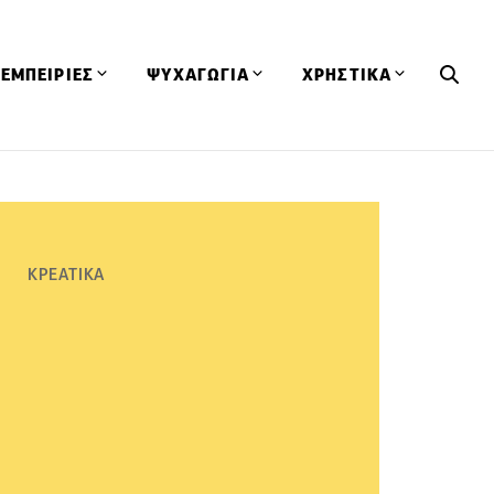
ΕΜΠΕΙΡΙΕΣ
ΨΥΧΑΓΩΓΙΑ
ΧΡΗΣΤΙΚΑ
Εκδηλώσεις
CineFood
Θερμιδομετρητής
Εστιατόρια
Lifestyle
Λεξικό Κουζίνας
ΣΥΝΤΑΓΕΣ
ΑΡΘΡΑ
Μαγαζιά
Viral Videos
Συμβουλές
ΚΡΕΑΤΙΚΑ
Πρόσωπα
Βιβλία
Τα Φρέσκα Του Μήνα
δη
Προϊόντα
Διαγωνισμοί
Τεχνικές
Ταξίδια
Κουίζ
οφή