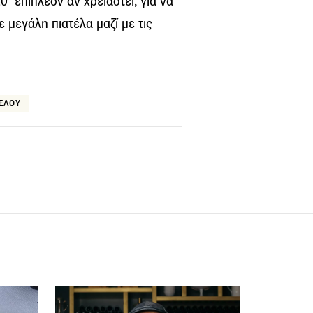
΄ επιπλέον αν χρειαστεί, για να
 µεγάλη πιατέλα µαζί µε τις
ΓΕΛΟΥ