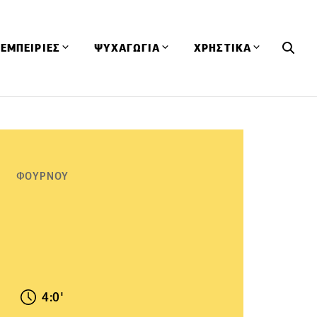
ΕΜΠΕΙΡΙΕΣ
ΨΥΧΑΓΩΓΙΑ
ΧΡΗΣΤΙΚΑ
Εκδηλώσεις
CineFood
Θερμιδομετρητής
Εστιατόρια
Lifestyle
Λεξικό Κουζίνας
ΣΥΝΤΑΓΕΣ
ΑΡΘΡΑ
Μαγαζιά
Viral Videos
Συμβουλές
ΦΟΥΡΝΟΥ
Πρόσωπα
Βιβλία
Τα Φρέσκα Του Μήνα
δη
Προϊόντα
Διαγωνισμοί
Τεχνικές
Ταξίδια
Κουίζ
οφή
4:0'