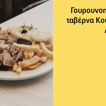
Γουρουνοπ
ταβέρνα Κο