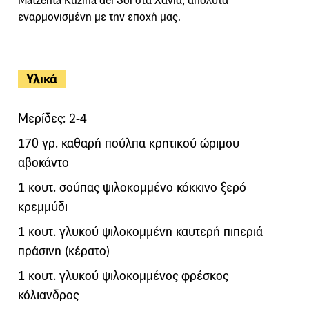
Matzenta Kuzina del Sol στα Χανιά, απόλυτα
εναρμονισμένη με την εποχή μας.
Υλικά
Μερίδες: 2-4
170 γρ. καθαρή πούλπα κρητικού ώριμου
αβοκάντο
1 κουτ. σούπας ψιλοκομμένο κόκκινο ξερό
κρεμμύδι
1 κουτ. γλυκού ψιλοκομμένη καυτερή πιπεριά
πράσινη (κέρατο)
1 κουτ. γλυκού ψιλοκομμένος φρέσκος
κόλιανδρος