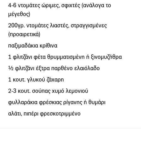
4-6 ντομάτες ώριμες, σφιχτές (ανάλογα το
μέγεθος)
200γρ. ντομάτες λιαστές, στραγγισμένες
(προαιρετικά)
παξιμαδάκια κρίθινα
1 φλιτζάνι φέτα θρυμματισμένη ή ξινομυζήθρα
½ φλιτζάνι έξτρα παρθένο ελαιόλαδο
1 κουτ. γλυκού ζάχαρη
2-3 κουτ. σούπας χυμό λεμονιού
φυλλαράκια φρέσκιας ρίγανης ή θυμάρι
αλάτι, πιπέρι φρεσκοτριμμένο