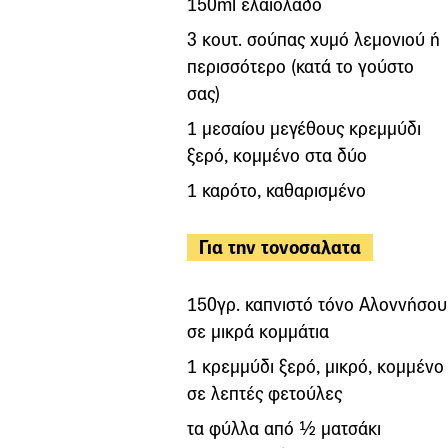
150ml ελαιόλαδο
3 κουτ. σούπας χυμό λεμονιού ή
περισσότερο (κατά το γούστο
σας)
1 μεσαίου μεγέθους κρεμμύδι
ξερό, κομμένο στα δύο
1 καρότο, καθαρισμένο
Για την τονοσαλατα
150γρ. καπνιστό τόνο Αλοννήσου
σε μικρά κομμάτια
1 κρεμμύδι ξερό, μικρό, κομμένο
σε λεπτές φετούλες
τα φύλλα από ½ ματσάκι