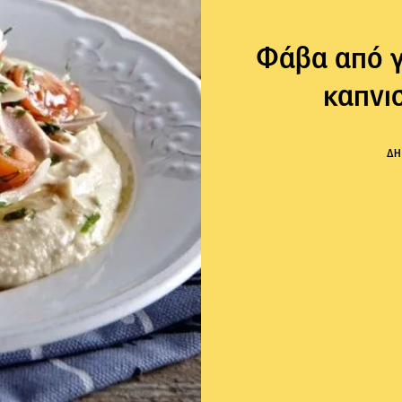
Φάβα από γ
καπνι
ΔΗ