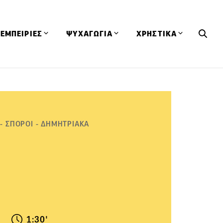
ΕΜΠΕΙΡΙΕΣ
ΨΥΧΑΓΩΓΙΑ
ΧΡΗΣΤΙΚΑ
Εκδηλώσεις
CineFood
Θερμιδομετρητής
Εστιατόρια
Lifestyle
Λεξικό Κουζίνας
ΣΥΝΤΑΓΕΣ
ΑΡΘΡΑ
Μαγαζιά
Viral Videos
Συμβουλές
 - ΣΠΟΡΟΙ - ΔΗΜΗΤΡΙΑΚΑ
Πρόσωπα
Βιβλία
Τα Φρέσκα Του Μήνα
δη
Προϊόντα
Διαγωνισμοί
Τεχνικές
Ταξίδια
Κουίζ
οφή
1:30'