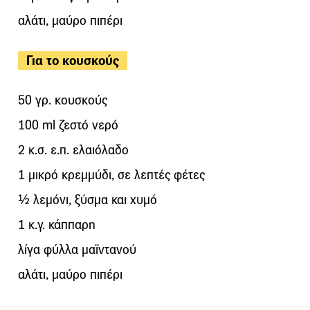
αλάτι, μαύρο πιπέρι
Για το κουσκούς
50 γρ. κουσκούς
100 ml ζεστό νερό
2 κ.σ. ε.π. ελαιόλαδο
1 μικρό κρεμμύδι, σε λεπτές φέτες
½ λεμόνι, ξύσμα και χυμό
1 κ.γ. κάππαρη
λίγα φύλλα μαϊντανού
αλάτι, μαύρο πιπέρι