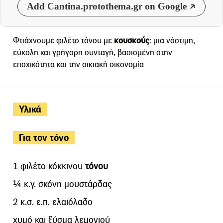
Add Cantina.protothema.gr on Google
Φτιάχνουμε φιλέτο τόνου με
κουσκούς
: μια νόστιμη,
εύκολη και γρήγορη συνταγή, βασισμένη στην
εποχικότητα και την οικιακή οικονομία
Υλικά
Για τον τόνο
1 φιλέτο κόκκινου
τόνου
¼ κ.γ. σκόνη μουστάρδας
2 κ.σ. ε.π. ελαιόλαδο
χυμό και ξύσμα λεμονιού