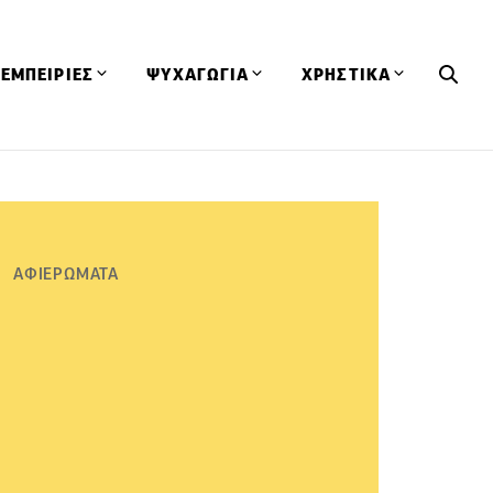
ΕΜΠΕΙΡΙΕΣ
ΨΥΧΑΓΩΓΙΑ
ΧΡΗΣΤΙΚΑ
Εκδηλώσεις
CineFood
Θερμιδομετρητής
Εστιατόρια
Lifestyle
Λεξικό Κουζίνας
ΣΥΝΤΑΓΕΣ
ΑΡΘΡΑ
Μαγαζιά
Viral Videos
Συμβουλές
ΑΦΙΕΡΩΜΑΤΑ
Πρόσωπα
Βιβλία
Τα Φρέσκα Του Μήνα
δη
Προϊόντα
Διαγωνισμοί
Τεχνικές
Ταξίδια
Κουίζ
οφή