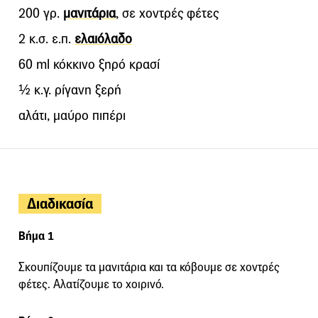
200 γρ.
μανιτάρια
, σε χοντρές φέτες
2 κ.σ. ε.π.
ελαιόλαδο
60 ml κόκκινο ξηρό κρασί
½ κ.γ. ρίγανη ξερή
αλάτι, μαύρο πιπέρι
Διαδικασία
Βήμα 1
Σκουπίζουμε τα μανιτάρια και τα κόβουμε σε χοντρές
φέτες. Αλατίζουμε το χοιρινό.