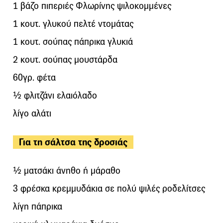
1 βάζο πιπεριές Φλωρίνης ψιλοκομμένες
1 κουτ. γλυκού πελτέ ντομάτας
1 κουτ. σούπας πάπρικα γλυκιά
2 κουτ. σούπας μουστάρδα
60γρ. φέτα
½ φλιτζάνι ελαιόλαδο
λίγο αλάτι
Για τη σάλτσα της δροσιάς
½ ματσάκι άνηθο ή μάραθο
3 φρέσκα κρεμμυδάκια σε πολύ ψιλές ροδελίτσες
λίγη πάπρικα