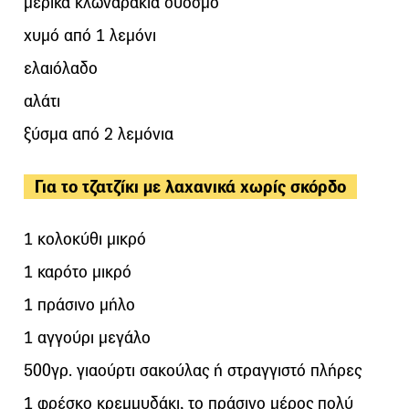
μερικά κλωναράκια δυόσμο
χυμό από 1 λεμόνι
ελαιόλαδο
αλάτι
ξύσμα από 2 λεμόνια
Για το τζατζίκι με λαχανικά χωρίς σκόρδο
1 κολοκύθι μικρό
1 καρότο μικρό
1 πράσινο μήλο
1 αγγούρι μεγάλο
500γρ. γιαούρτι σακούλας ή στραγγιστό πλήρες
1 φρέσκο κρεμμυδάκι, το πράσινο μέρος πολύ