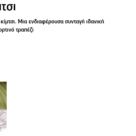
μτσι
 κίμτσι. Μια ενδιαφέρουσα συνταγή ιδανική
ορτινό τραπέζι