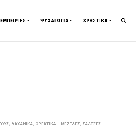
ΕΜΠΕΙΡΙΕΣ
ΨΥΧΑΓΩΓΙΑ
ΧΡΗΣΤΙΚΑ
Εκδηλώσεις
CineFood
Θερμιδομετρητής
Εστιατόρια
Lifestyle
Λεξικό Κουζίνας
ΣΥΝΤΑΓΕΣ
ΑΡΘΡΑ
Μαγαζιά
Viral Videos
Συμβουλές
Πρόσωπα
Βιβλία
Τα Φρέσκα Του Μήνα
δη
Προϊόντα
Διαγωνισμοί
Τεχνικές
Ταξίδια
Κουίζ
οφή
ΓΟΥΣ, ΛΑΧΑΝΙΚΑ, ΟΡΕΚΤΙΚΑ – ΜΕΖΕΔΕΣ, ΣΑΛΤΣΕΣ -