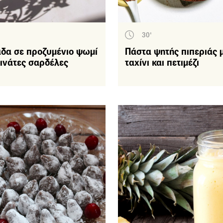
Αμερική
Ρωσία
30'
Πορτογαλία
άδα σε προζυμένιο ψωμί
Πάστα ψητής πιπεριάς 
ινάτες σαρδέλες
ταχίνι και πετιμέζι
Μεγάλη Βρετανία
Κύπρος
Κούβα
Κίνα
Ιράν
Ιράκ
Ινδία
Ιαπωνία
υκά
Μπισκότα – Κουλούρια