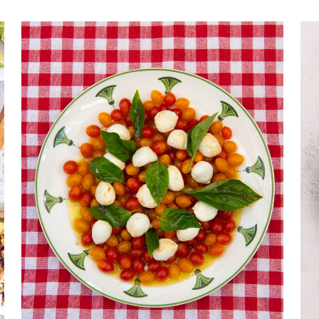
Σνακ
Πρωινό – Brunch
Με ό,τι περισσεύει
ος πιάτου
Σαλάτες
Ορεκτικά – Μεζέδες
Τα βασικά
Σάλτσες - Σος - Ντιπ -
Αλείμματα
Βασικές συνταγές
Ζωμοί - Μαρινάδες
Συνοδευτικά
Σούπες