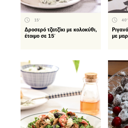
15'
40'
Δροσερό τζατζίκι με κολοκύθι,
Ριγαν
έτοιμο σε 15′
με μαρ
Γλ