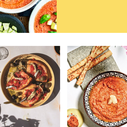
ικές Κουζίνες
Ισπανία
Μεξικό
Λίβανος
Ταϊλάνδη
Σκανδιναβία
Περού
Κωνσταντινούπολη
Ιταλία
Γερμανία
Γαλλία
Βραζιλία
Αργεντινή