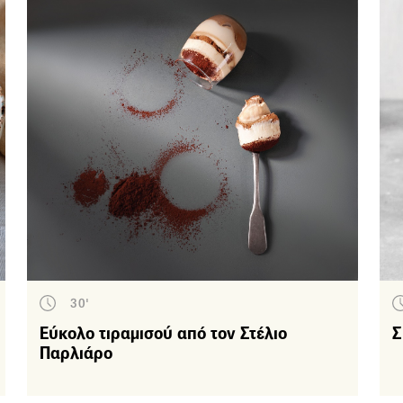
Σχάρας - BBQ
δος γεύματος
Καθημερινό τραπέζι
Στο Πι και Φι
Ειδική διατροφή
Για χορτοφάγους
Για vegans
Χωρίς γλουτένη
Για διαβητικούς
Οικονομικές
30'
Light
Εύκολο τιραμισού από τον Στέλιο
Σ
Παρλιάρο
Νηστίσιμα
Κυριακάτικο τραπέζι