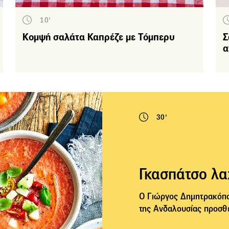
Κυρίως πιάτα
10'
Επιδόρπια
Κομψή σαλάτα Καπρέζε με Τόμπερυ
Σ
ιο υλικό
α
Λαχανικά
Ψάρια-Θαλασσινά
Αβγό - Τυρί
Όσπρια - Σπόροι -
30'
Δημητριακά
Ζύμες - Ψωμιά
Κρεατικά
Γκασπάτσο λα
Ζυμαρικά
Πουλερικά
Ο Γιώργος Δημητρακόπο
της Ανδαλουσίας προσθέ
Ρύζι
Πίτες – Τάρτες