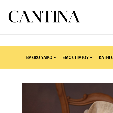
ΒΑΣΙΚΟ ΥΛΙΚΟ
ΕΙΔΟΣ ΠΙΑΤΟΥ
ΚΑΤΗΓΟ
Λαχανικά
Περίσταση – Είδος
Τρ
Κουζίνας
Ψάρια-Θαλασσινά
Ελληνική κουζίνα
Αυγό-Τυρί
Εποχικές συνταγές
Όσπρια - Σπόροι -
Δημητριακά
Άνοιξη - Καλοκαί