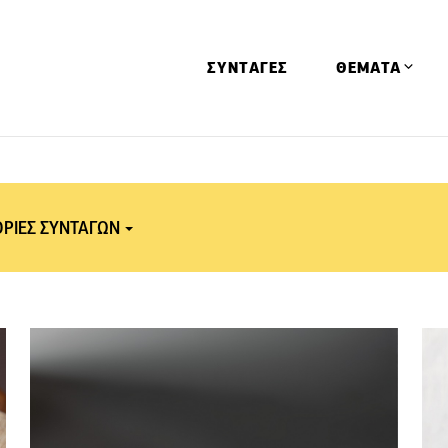
ΣΥΝΤΑΓΕΣ
ΘΕΜΑΤΑ
Απόψεις
Αφιερώματα
ΡΙΕΣ ΣΥΝΤΑΓΩΝ
Ειδήσεις
Έρευνες
Οινοπνευματώ
όπος μαγειρέματος
Παιδί
Χωρίς μαγείρεμα
Υγεία & Διατρ
Κατσαρόλας
Φούρνου
ρι
Τηγάνι