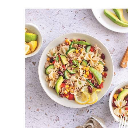
Πίτες-Πίτσες-Τάρτες
Είδ