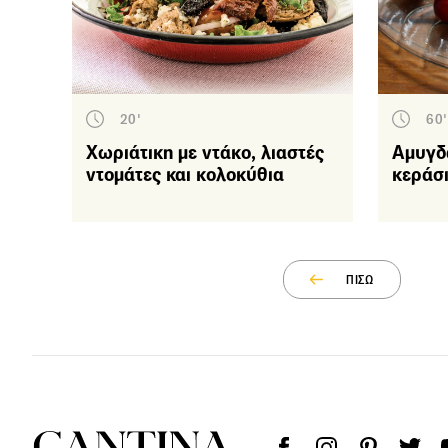
20'
60'
Χωριάτικη με ντάκο, λιαστές
Αμυγδ
ντομάτες και κολοκύθια
κεράσ
ΠΙΣΩ