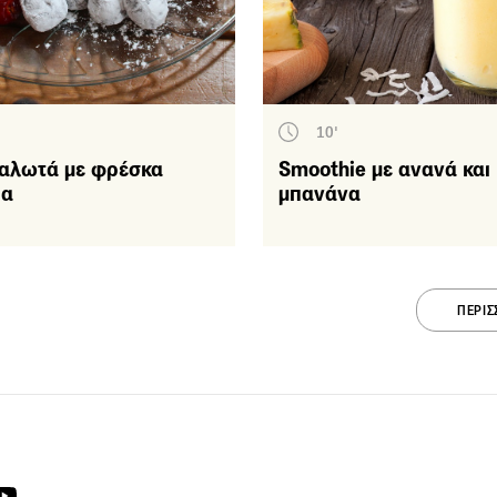
– Μικρά κεράσματα
Κρέμες - Μους - Ζελέ
Σοκολάτα
Λικέρ & Ροφήματα
10'
Εποχικά γλυκά
αλωτά με φρέσκα
Smoothie με ανανά και
ια
μπανάνα
Πάσχα
Νηστίσιμα γλυκά
Χριστούγεννα -
Πρωτοχρονιά
ΠΕΡΙΣ
Διάφορα
Light-γλυκά
Κέικ – Τσουρέκια
Tάρτες
Τούρτες – Πάστες