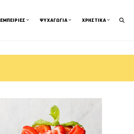
ΕΜΠΕΙΡΙΕΣ
ΨΥΧΑΓΩΓΙΑ
ΧΡΗΣΤΙΚΑ
Εκδηλώσεις
CineFood
Θερμιδομετρητής
Εστιατόρια
Lifestyle
Λεξικό Κουζίνας
ΣΥΝΤΑΓΕΣ
ΑΡΘΡΑ
Μαγαζιά
Viral Videos
Συμβουλές
Πρόσωπα
Βιβλία
Τα Φρέσκα Του Μήνα
δη
Προϊόντα
Διαγωνισμοί
Τεχνικές
Ταξίδια
Κουίζ
οφή