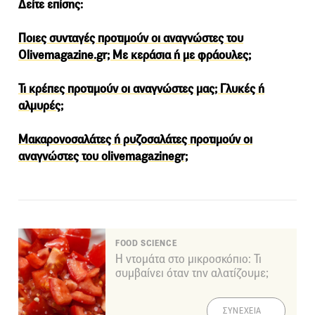
Δείτε επίσης:
Ποιες συνταγές προτιμούν οι αναγνώστες του
Olivemagazine.gr; Με κεράσια ή με φράουλες;
Τι κρέπες προτιμούν οι αναγνώστες μας; Γλυκές ή
αλμυρές;
Μακαρονοσαλάτες ή ρυζοσαλάτες προτιμούν οι
αναγνώστες του olivemagazinegr;
FOOD SCIENCE
Η ντομάτα στο μικροσκόπιο: Τι
συμβαίνει όταν την αλατίζουμε;
ΣΥΝΕΧΕΙΑ