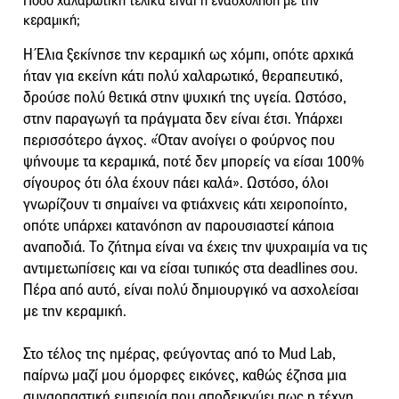
Πόσο χαλαρωτική τελικά είναι η ενασχόληση με την
κεραμική;
Η Έλια ξεκίνησε την κεραμική ως χόμπι, οπότε αρχικά
ήταν για εκείνη κάτι πολύ χαλαρωτικό, θεραπευτικό,
δρούσε πολύ θετικά στην ψυχική της υγεία. Ωστόσο,
στην παραγωγή τα πράγματα δεν είναι έτσι. Υπάρχει
περισσότερο άγχος. «Όταν ανοίγει ο φούρνος που
ψήνουμε τα κεραμικά, ποτέ δεν μπορείς να είσαι 100%
σίγουρος ότι όλα έχουν πάει καλά». Ωστόσο, όλοι
γνωρίζουν τι σημαίνει να φτιάχνεις κάτι χειροποίητο,
οπότε υπάρχει κατανόηση αν παρουσιαστεί κάποια
αναποδιά. Το ζήτημα είναι να έχεις την ψυχραιμία να τις
αντιμετωπίσεις και να είσαι τυπικός στα deadlines σου.
Πέρα από αυτό, είναι πολύ δημιουργικό να ασχολείσαι
με την κεραμική.
Στο τέλος της ημέρας, φεύγοντας από το Mud Lab,
παίρνω μαζί μου όμορφες εικόνες, καθώς έζησα μια
συναρπαστική εμπειρία που αποδεικνύει πως η τέχνη