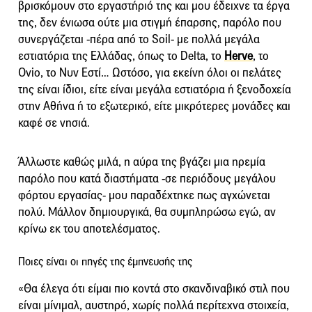
βρισκόμουν στο εργαστήριό της και μου έδειχνε τα έργα
της, δεν ένιωσα ούτε μια στιγμή έπαρσης, παρόλο που
συνεργάζεται -πέρα από το Soil- με πολλά μεγάλα
εστιατόρια της Ελλάδας, όπως το Delta, το
Herve
, το
Οvio, το Νυν Εστί… Ωστόσο, για εκείνη όλοι οι πελάτες
της είναι ίδιοι, είτε είναι μεγάλα εστιατόρια ή ξενοδοχεία
στην Αθήνα ή το εξωτερικό, είτε μικρότερες μονάδες και
καφέ σε νησιά.
Άλλωστε καθώς μιλά, η αύρα της βγάζει μια ηρεμία
παρόλο που κατά διαστήματα -σε περιόδους μεγάλου
φόρτου εργασίας- μου παραδέχτηκε πως αγχώνεται
πολύ. Μάλλον δημιουργικά, θα συμπληρώσω εγώ, αν
κρίνω εκ του αποτελέσματος.
Ποιες είναι οι πηγές της έμπνευσής της
«Θα έλεγα ότι είμαι πιο κοντά στο σκανδιναβικό στιλ που
είναι μίνιμαλ, αυστηρό, χωρίς πολλά περίτεχνα στοιχεία,