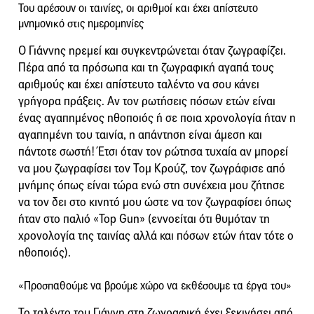
Του αρέσουν οι ταινίες, οι αριθμοί και έχει απίστευτο
μνημονικό στις ημερομηνίες
Ο Γιάννης ηρεμεί και συγκεντρώνεται όταν ζωγραφίζει.
Πέρα από τα πρόσωπα και τη ζωγραφική αγαπά τους
αριθμούς και έχει απίστευτο ταλέντο να σου κάνει
γρήγορα πράξεις. Αν τον ρωτήσεις πόσων ετών είναι
ένας αγαπημένος ηθοποιός ή σε ποια χρονολογία ήταν η
αγαπημένη του ταινία, η απάντηση είναι άμεση και
πάντοτε σωστή! Έτσι όταν τον ρώτησα τυχαία αν μπορεί
να μου ζωγραφίσει τον Τομ Κρούζ, τον ζωγράφισε από
μνήμης όπως είναι τώρα ενώ στη συνέχεια μου ζήτησε
να τον δει στο κινητό μου ώστε να τον ζωγραφίσει όπως
ήταν στο παλιό «Top Gun» (εννοείται ότι θυμόταν τη
χρονολογία της ταινίας αλλά και πόσων ετών ήταν τότε ο
ηθοποιός).
«Προσπαθούμε να βρούμε χώρο να εκθέσουμε τα έργα του»
Το ταλέντο του Γιάννη στη ζωγραφική έχει ξεκινήσει από