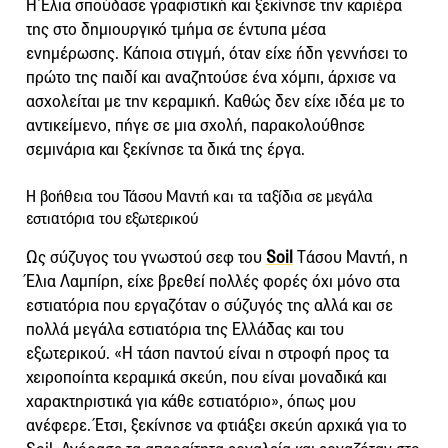
Η Έλια σπούδασε γραφιστική και ξεκίνησε την καριέρα
της στο δημιουργικό τμήμα σε έντυπα μέσα
ενημέρωσης. Κάποια στιγμή, όταν είχε ήδη γεννήσει το
πρώτο της παιδί και αναζητούσε ένα χόμπι, άρχισε να
ασχολείται με την κεραμική. Καθώς δεν είχε ιδέα με το
αντικείμενο, πήγε σε μια σχολή, παρακολούθησε
σεμινάρια και ξεκίνησε τα δικά της έργα.
H βοήθεια του Τάσου Μαντή και τα ταξίδια σε μεγάλα
εστιατόρια του εξωτερικού
Ως σύζυγος του γνωστού σεφ του
Soil
Tάσου Μαντή, η
Έλια Λαμπίρη, είχε βρεθεί πολλές φορές όχι μόνο στα
εστιατόρια που εργαζόταν ο σύζυγός της αλλά και σε
πολλά μεγάλα εστιατόρια της Ελλάδας και του
εξωτερικού. «Η τάση παντού είναι η στροφή προς τα
χειροποίητα κεραμικά σκεύη, που είναι μοναδικά και
χαρακτηριστικά για κάθε εστιατόριο», όπως μου
ανέφερε. Έτσι, ξεκίνησε να φτιάξει σκεύη αρχικά για το