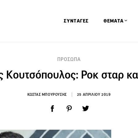
ΣΥΝΤΑΓΕΣ
ΘΕΜΑΤΑ
Απόψεις
ΠΡΟΣΩΠΑ
Αφιερώματα
 Κουτσόπουλος: Ροκ σταρ κ
Ειδήσεις
Έρευνες
Οινοπνευματώ
ΚΩΣΤΑΣ ΜΠΟΥΡΟΥΣΗΣ
25 ΑΠΡΙΛΙΟΥ 2019
Παιδί
Υγεία & Διατρ