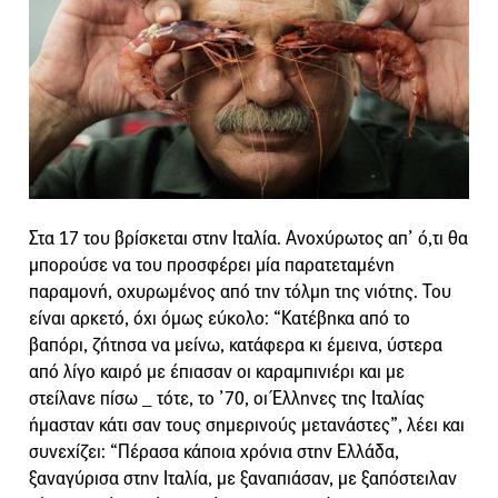
Στα 17 του βρίσκεται στην Ιταλία. Ανοχύρωτος απ’ ό,τι θα
μπορούσε να του προσφέρει μία παρατεταμένη
παραμονή, οχυρωμένος από την τόλμη της νιότης. Του
είναι αρκετό, όχι όμως εύκολο: “Κατέβηκα από το
βαπόρι, ζήτησα να μείνω, κατάφερα κι έμεινα, ύστερα
από λίγο καιρό με έπιασαν οι καραμπινιέρι και με
στείλανε πίσω _ τότε, το ’70, οι Έλληνες της Ιταλίας
ήμασταν κάτι σαν τους σημερινούς μετανάστες”, λέει και
συνεχίζει: “Πέρασα κάποια χρόνια στην Ελλάδα,
ξαναγύρισα στην Ιταλία, με ξαναπιάσαν, με ξαπόστειλαν