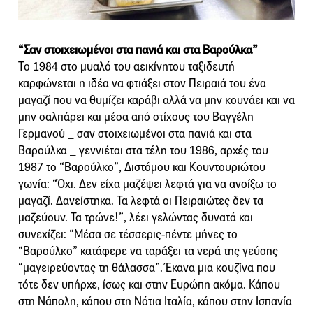
“Σαν στοιχειωμένοι στα πανιά και στα Βαρούλκα”
Το 1984 στο μυαλό του αεικίνητου ταξιδευτή
καρφώνεται η ιδέα να φτιάξει στον Πειραιά του ένα
μαγαζί που να θυμίζει καράβι αλλά να μην κουνάει και να
μην σαλπάρει και μέσα από στίχους του Βαγγέλη
Γερμανού _ σαν στοιχειωμένοι στα πανιά και στα
Βαρούλκα _ γεννιέται στα τέλη του 1986, αρχές του
1987 το “Βαρούλκο”, Διστόμου και Κουντουριώτου
γωνία: “Όχι. Δεν είχα μαζέψει λεφτά για να ανοίξω το
μαγαζί. Δανείστηκα. Τα λεφτά οι Πειραιώτες δεν τα
μαζεύουν. Τα τρώνε!”, λέει γελώντας δυνατά και
συνεχίζει: “Μέσα σε τέσσερις-πέντε μήνες το
“Βαρούλκο” κατάφερε να ταράξει τα νερά της γεύσης
“μαγειρεύοντας τη θάλασσα”. Έκανα μια κουζίνα που
τότε δεν υπήρχε, ίσως και στην Ευρώπη ακόμα. Κάπου
στη Νάπολη, κάπου στη Νότια Ιταλία, κάπου στην Ισπανία