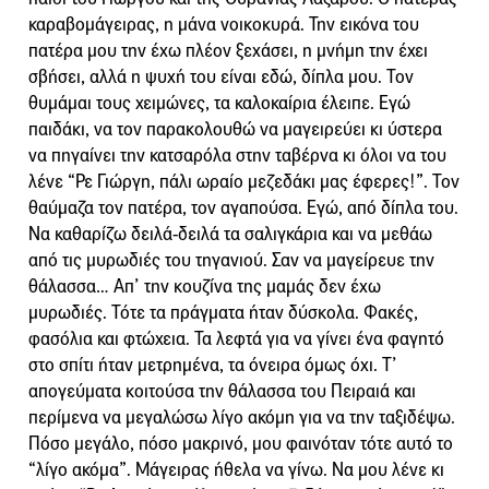
καραβομάγειρας, η μάνα νοικοκυρά. Την εικόνα του
πατέρα μου την έχω πλέον ξεχάσει, η μνήμη την έχει
σβήσει, αλλά η ψυχή του είναι εδώ, δίπλα μου. Τον
θυμάμαι τους χειμώνες, τα καλοκαίρια έλειπε. Εγώ
παιδάκι, να τον παρακολουθώ να μαγειρεύει κι ύστερα
να πηγαίνει την κατσαρόλα στην ταβέρνα κι όλοι να του
λένε “Ρε Γιώργη, πάλι ωραίο μεζεδάκι μας έφερες!”. Τον
θαύμαζα τον πατέρα, τον αγαπούσα. Εγώ, από δίπλα του.
Να καθαρίζω δειλά-δειλά τα σαλιγκάρια και να μεθάω
από τις μυρωδιές του τηγανιού. Σαν να μαγείρευε την
θάλασσα… Απ’ την κουζίνα της μαμάς δεν έχω
μυρωδιές. Τότε τα πράγματα ήταν δύσκολα. Φακές,
φασόλια και φτώχεια. Τα λεφτά για να γίνει ένα φαγητό
στο σπίτι ήταν μετρημένα, τα όνειρα όμως όχι. Τ’
απογεύματα κοιτούσα την θάλασσα του Πειραιά και
περίμενα να μεγαλώσω λίγο ακόμη για να την ταξιδέψω.
Πόσο μεγάλο, πόσο μακρινό, μου φαινόταν τότε αυτό το
“λίγο ακόμα”. Μάγειρας ήθελα να γίνω. Να μου λένε κι