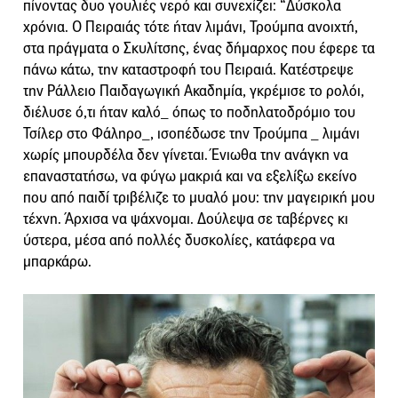
πίνοντας δυο γουλιές νερό και συνεχίζει: “Δύσκολα
χρόνια. Ο Πειραιάς τότε ήταν λιμάνι, Τρούμπα ανοιχτή,
στα πράγματα ο Σκυλίτσης, ένας δήμαρχος που έφερε τα
πάνω κάτω, την καταστροφή του Πειραιά. Κατέστρεψε
την Ράλλειο Παιδαγωγική Ακαδημία, γκρέμισε το ρολόι,
διέλυσε ό,τι ήταν καλό_ όπως το ποδηλατοδρόμιο του
Τσίλερ στο Φάληρο_, ισοπέδωσε την Τρούμπα _ λιμάνι
χωρίς μπουρδέλα δεν γίνεται. Ένιωθα την ανάγκη να
επαναστατήσω, να φύγω μακριά και να εξελίξω εκείνο
που από παιδί τριβέλιζε το μυαλό μου: την μαγειρική μου
τέχνη. Άρχισα να ψάχνομαι. Δούλεψα σε ταβέρνες κι
ύστερα, μέσα από πολλές δυσκολίες, κατάφερα να
μπαρκάρω.