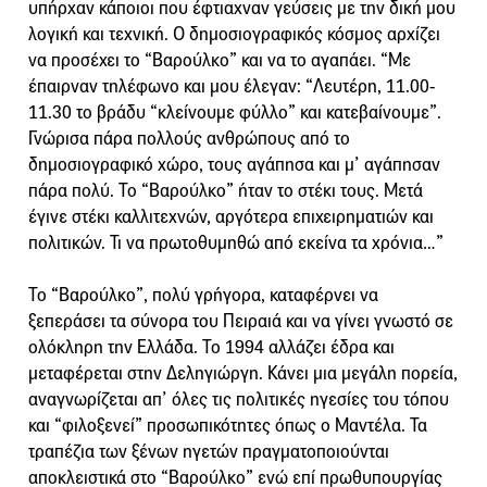
υπήρχαν κάποιοι που έφτιαχναν γεύσεις με την δική μου
λογική και τεχνική. Ο δημοσιογραφικός κόσμος αρχίζει
να προσέχει το “Βαρούλκο” και να το αγαπάει. “Με
έπαιρναν τηλέφωνο και μου έλεγαν: “Λευτέρη, 11.00-
11.30 το βράδυ “κλείνουμε φύλλο” και κατεβαίνουμε”.
Γνώρισα πάρα πολλούς ανθρώπους από το
δημοσιογραφικό χώρο, τους αγάπησα και μ’ αγάπησαν
πάρα πολύ. Το “Βαρούλκο” ήταν το στέκι τους. Μετά
έγινε στέκι καλλιτεχνών, αργότερα επιχειρηματιών και
πολιτικών. Τι να πρωτοθυμηθώ από εκείνα τα χρόνια…”
Το “Βαρούλκο”, πολύ γρήγορα, καταφέρνει να
ξεπεράσει τα σύνορα του Πειραιά και να γίνει γνωστό σε
ολόκληρη την Ελλάδα. Το 1994 αλλάζει έδρα και
μεταφέρεται στην Δεληγιώργη. Κάνει μια μεγάλη πορεία,
αναγνωρίζεται απ’ όλες τις πολιτικές ηγεσίες του τόπου
και “φιλοξενεί” προσωπικότητες όπως ο Μαντέλα. Τα
τραπέζια των ξένων ηγετών πραγματοποιούνται
αποκλειστικά στο “Βαρούλκο” ενώ επί πρωθυπουργίας