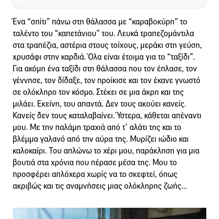
Ένα “σπίτι” πάνω στη θάλασσα με “καραβοκύρη” το
ταλέντο του “καπετάνιου” του. Λευκά τραπεζομάντιλα
στα τραπέζια, αστέρια στους τοίχους, μεράκι στη γεύση,
χρυσάφι στην καρδιά. Όλα είναι έτοιμα για το “ταξίδι”.
Για ακόμη ένα ταξίδι στη θάλασσα που τον έπλασε, τον
γέννησε, τον δίδαξε, τον προίκισε και τον έκανε γνωστό
σε ολόκληρο τον κόσμο. Στέκει σε μια άκρη και της
μιλάει. Εκείνη, του απαντά. Δεν τους ακούει κανείς.
Κανείς δεν τους καταλαβαίνει. Ύστερα, κάθεται απέναντι
μου. Με την παλάμη τραχιά από τ’ αλάτι της και το
βλέμμα γαλανό από την αύρα της. Μυρίζει ιώδιο και
καλοκαίρι. Του απλώνω το χέρι μου, παράκληση για μια
βουτιά στα χρόνια που πέρασε μέσα της. Μου το
προσφέρει απλόχερα χωρίς να το σκεφτεί, όπως
ακριβώς και τις αναμνήσεις μιας ολόκληρης ζωής…