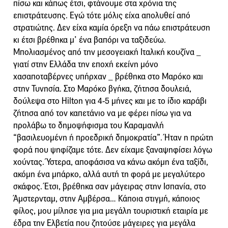
πίσω και κάπως έτσι, φτάνουμε στα χρόνια της
επιστράτευσης. Εγώ τότε μόλις είχα απολυθεί από
στρατιώτης. Δεν είχα καμία όρεξη να πάω επιστράτευση
κι έτσι βρέθηκα μ’ ένα βαπόρι να ταξιδεύω.
Μπολιασμένος από την μεσογειακή Ιταλική κουζίνα _
γιατί στην Ελλάδα την εποχή εκείνη μόνο
χασαποταβέρνες υπήρχαν _ βρέθηκα στο Μαρόκο και
στην Τυνησία. Στο Μαρόκο βγήκα, ζήτησα δουλειά,
δούλεψα στο Hilton για 4-5 μήνες και με το ίδιο καράβι
ζήτησα από τον καπετάνιο να με φέρει πίσω για να
προλάβω το δημοψήφισμα του Καραμανλή
“βασιλευομένη ή προεδρική δημοκρατία”. Ήταν η πρώτη
φορά που ψηφίζαμε τότε. Δεν είχαμε ξαναψηφίσει λόγω
χούντας. Ύστερα, αποφάσισα να κάνω ακόμη ένα ταξίδι,
ακόμη ένα μπάρκο, αλλά αυτή τη φορά με μεγαλύτερο
σκάφος. Έτσι, βρέθηκα σαν μάγειρας στην Ισπανία, στο
Άμστερνταμ, στην Αμβέρσα… Κάποια στιγμή, κάποιος
φίλος, μου μίλησε για μια μεγάλη τουριστική εταιρία με
έδρα την Ελβετία που ζητούσε μάγειρες για μεγάλα