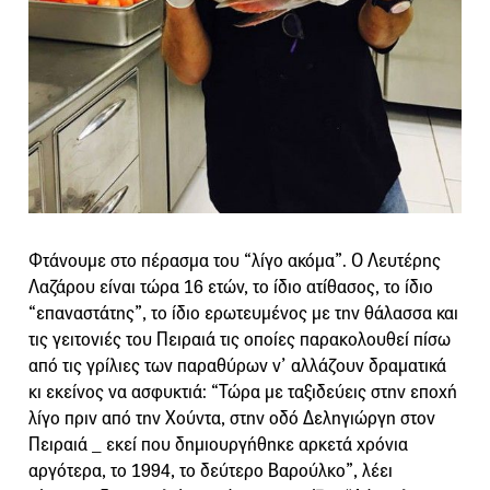
Φτάνουμε στο πέρασμα του “λίγο ακόμα”. Ο Λευτέρης
Λαζάρου είναι τώρα 16 ετών, το ίδιο ατίθασος, το ίδιο
“επαναστάτης”, το ίδιο ερωτευμένος με την θάλασσα και
τις γειτονιές του Πειραιά τις οποίες παρακολουθεί πίσω
από τις γρίλιες των παραθύρων ν’ αλλάζουν δραματικά
κι εκείνος να ασφυκτιά: “Τώρα με ταξιδεύεις στην εποχή
λίγο πριν από την Χούντα, στην οδό Δεληγιώργη στον
Πειραιά _ εκεί που δημιουργήθηκε αρκετά χρόνια
αργότερα, το 1994, το δεύτερο Βαρούλκο”, λέει