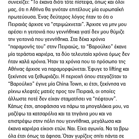
συνεχίζει: “Το έκανα διότι τότε πίστεψα, όπως και όλοι
μας, ότι η Αθήνα θα γινόταν επιτέλους μία ευρωπαϊκή
πρωτεύουσα. Ένας δεύτερος λόγος ήταν το ότι ο
Πειραιάς άρχισε να “στριμώχνεται”. Άρχισε να μην μου
αρέσει η γειτονιά που γεννήθηκα γιατί δεν μου θύμιζε
την γειτονιά που γεννήθηκα. Στα δέκα χρόνια
“παραμονής του” στην Πειραιώς, το “Βαρούλκο” έκανε
μία τεράστια καριέρα, τα δύο τελευταία χρόνια όμως δεν
ήταν καλά χρόνια. Ήταν τα χρόνια που το πρόσωπο της
Αθήνας άρχισε να παραμορφώνεται. Έφυγε το lifting και
ξεκίνησε να ξεθωριάζει. Η περιοχή όπου στεγαζόταν το
“Βαρούλκο” έγινε μία China Town, κι έτσι, ξεκίνησα να
ρίχνω κλεφτές ματιές προς τον Πειραιά, οι οποίες
άλλωστε ποτέ δεν είχαν σταματήσει να “πέφτουν”.
Κάπως έτσι, αποφάσισα να πάρω τα μπογαλάκια μου, να
μαζέψω τα κατσαρόλια και τα τηγάνια μου και να
επιστρέψω στην πόλη που γεννήθηκα, μεγάλωσα και
έκανα καριέρα είκοσι ετών. Ναι. Είχα αγωνία. Να τα βρω
όλα έτσι όπως τα άφησα. Όταν γυρίζεις σπίτι πάντα σε