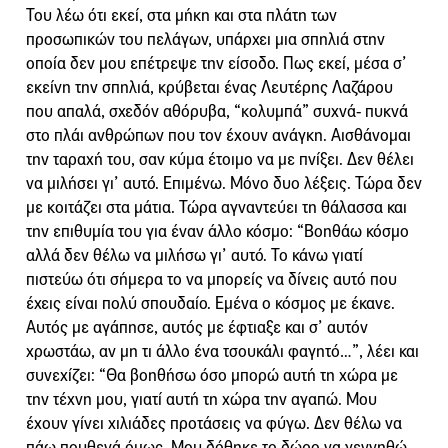
Του λέω ότι εκεί, στα μήκη και στα πλάτη των
προσωπικών του πελάγων, υπάρχει μια σπηλιά στην
οποία δεν μου επέτρεψε την είσοδο. Πως εκεί, μέσα σ’
εκείνη την σπηλιά, κρύβεται ένας Λευτέρης Λαζάρου
που απαλά, σχεδόν αθόρυβα, “κολυμπά” συχνά- πυκνά
στο πλάι ανθρώπων που τον έχουν ανάγκη. Αισθάνομαι
την ταραχή του, σαν κύμα έτοιμο να με πνίξει. Δεν θέλει
να μιλήσει γι’ αυτό. Επιμένω. Μόνο δυο λέξεις. Τώρα δεν
με κοιτάζει στα μάτια. Τώρα αγναντεύει τη θάλασσα και
την επιθυμία του για έναν άλλο κόσμο: “Βοηθάω κόσμο
αλλά δεν θέλω να μιλήσω γι’ αυτό. Το κάνω γιατί
πιστεύω ότι σήμερα το να μπορείς να δίνεις αυτό που
έχεις είναι πολύ σπουδαίο. Εμένα ο κόσμος με έκανε.
Αυτός με αγάπησε, αυτός με έφτιαξε και σ’ αυτόν
χρωστάω, αν μη τι άλλο ένα τσουκάλι φαγητό…”, λέει και
συνεχίζει: “Θα βοηθήσω όσο μπορώ αυτή τη χώρα με
την τέχνη μου, γιατί αυτή τη χώρα την αγαπώ. Μου
έχουν γίνει χιλιάδες προτάσεις να φύγω. Δεν θέλω να
πάω πουθενά όμως. Μου δόθηκε το δώρο να γεννηθώ