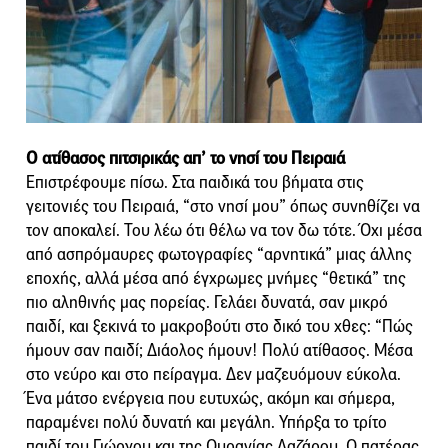
Ο ατίθασος πιτσιρικάς απ’ το νησί του Πειραιά
Επιστρέφουμε πίσω. Στα παιδικά του βήματα στις
γειτονιές του Πειραιά, “στο νησί μου” όπως συνηθίζει να
τον αποκαλεί. Του λέω ότι θέλω να τον δω τότε. Όχι μέσα
από ασπρόμαυρες φωτογραφίες “αρνητικά” μιας άλλης
εποχής, αλλά μέσα από έγχρωμες μνήμες “θετικά” της
πιο αληθινής μας πορείας. Γελάει δυνατά, σαν μικρό
παιδί, και ξεκινά το μακροβούτι στο δικό του χθες: “Πώς
ήμουν σαν παιδί; Διάολος ήμουν! Πολύ ατίθασος. Μέσα
στο νεύρο και στο πείραγμα. Δεν μαζευόμουν εύκολα.
Ένα μάτσο ενέργεια που ευτυχώς, ακόμη και σήμερα,
παραμένει πολύ δυνατή και μεγάλη. Υπήρξα το τρίτο
παιδί του Γιώργου και της Ουρανίας Λαζάρου. Ο πατέρας