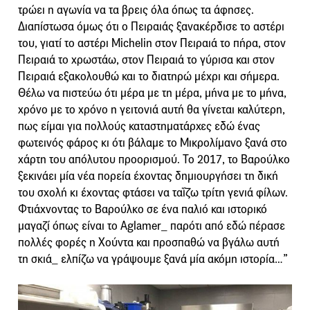
τρώει η αγωνία να τα βρεις όλα όπως τα άφησες.
Διαπίστωσα όμως ότι ο Πειραιάς ξανακέρδισε το αστέρι
του, γιατί το αστέρι Michelin στον Πειραιά το πήρα, στον
Πειραιά το χρωστάω, στον Πειραιά το γύρισα και στον
Πειραιά εξακολουθώ και το διατηρώ μέχρι και σήμερα.
Θέλω να πιστεύω ότι μέρα με τη μέρα, μήνα με το μήνα,
χρόνο με το χρόνο η γειτονιά αυτή θα γίνεται καλύτερη,
πως είμαι για πολλούς καταστηματάρχες εδώ ένας
φωτεινός φάρος κι ότι βάλαμε το Μικρολίμανο ξανά στο
χάρτη του απόλυτου προορισμού. Το 2017, το Βαρούλκο
ξεκινάει μία νέα πορεία έχοντας δημιουργήσει τη δική
του σχολή κι έχοντας φτάσει να ταΐζω τρίτη γενιά φίλων.
Φτιάχνοντας το Βαρούλκο σε ένα παλιό και ιστορικό
μαγαζί όπως είναι το Aglamer_ παρότι από εδώ πέρασε
πολλές φορές η Χούντα και προσπαθώ να βγάλω αυτή
τη σκιά_ ελπίζω να γράψουμε ξανά μία ακόμη ιστορία…”