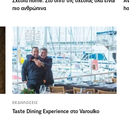
Σχεδία home: Στο σπίτι της σχεδίας όλα είναι
Αν
πιο ανθρώπινα
h
ΕΚΔΗΛΩΣΕΙΣ
Taste Dining Experience στο Varoulko