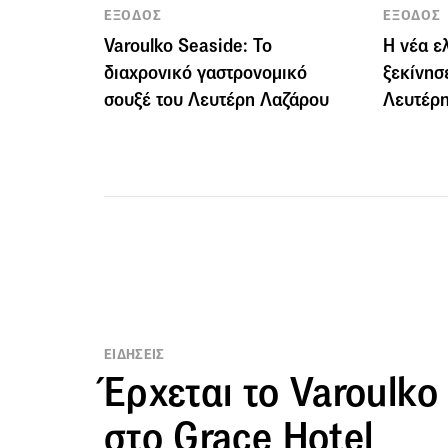
ΕΞΟΔΟΣ
ΕΞΟΔΟΣ
Varoulko Seaside: Το
Η νέα ε
διαχρονικό γαστρονομικό
ξεκίνησ
σουξέ του Λευτέρη Λαζάρου
Λευτέρ
ΕΙΔΗΣΕΙΣ
Έρχεται το Varoulko
στο Grace Hotel