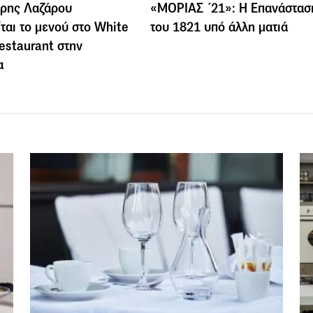
έρης Λαζάρου
«ΜΟΡΙΑΣ ΄21»: Η Επανάστασ
ίται το μενού στο White
του 1821 υπό άλλη ματιά
estaurant στην
α