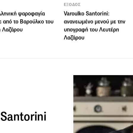
ΕΞΟΔΟΣ
λληνική ψαροφαγία
Varoulko Santorini:
ε από το Βαρούλκο του
ανανεωμένο μενού με την
η Λαζάρου
υπογραφή του Λευτέρη
Λαζάρου
 Santorini