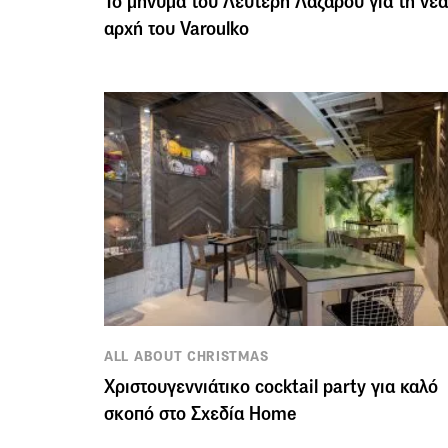
To μήνυμα του Λευτέρη Λαζάρου για τη νέα
αρχή του Varoulko
ALL ABOUT CHRISTMAS
Χριστουγεννιάτικο cocktail party για καλό
σκοπό στο Σχεδία Home