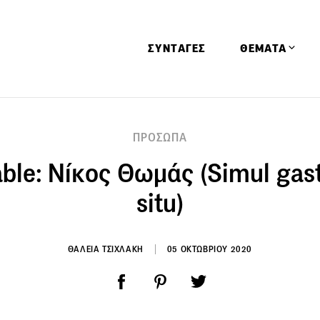
ΣΥΝΤΑΓΕΣ
ΘΕΜΑΤΑ
Απόψεις
ΠΡΟΣΩΠΑ
Αφιερώματα
able: Νίκος Θωμάς (Simul ga
Ειδήσεις
Έρευνες
situ)
Οινοπνευματώ
Παιδί
ΘΑΛΕΙΑ ΤΣΙΧΛΑΚΗ
05 ΟΚΤΩΒΡΙΟΥ 2020
Υγεία & Διατρ