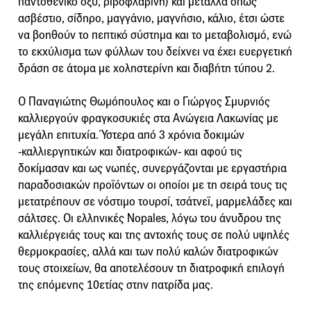
παντοθενικό οξύ, ριβοφλαβίνη) και μέταλλα όπως
ασβέστιο, σίδηρο, μαγγάνιο, μαγνήσιο, κάλιο, έτσι ώστε
να βοηθούν το πεπτικό σύστημα και το μεταβολισμό, ενώ
το εκχύλισμα των φύλλων του δείχνει να έχει ευεργετική
δράση σε άτομα με χοληστερίνη και διαβήτη τύπου 2.
Ο Παναγιώτης Θωμόπουλος και ο Γιώργος Σμυρνιός
καλλιεργούν φραγκοσυκιές στα Ανώγεια Λακωνίας με
μεγάλη επιτυχία. Ύστερα από 3 χρόνια δοκιμών
-καλλιεργητικών και διατροφικών- και αφού τις
δοκίμασαν και ως νωπές, συνεργάζονται με εργαστήρια
παραδοσιακών προϊόντων οι οποίοι με τη σειρά τους τις
μετατρέπουν σε νόστιμο τουρσί, τσάτνεϊ, μαρμελάδες και
σάλτσες. Οι ελληνικές Nopales, λόγω του άνυδρου της
καλλιέργειάς τους και της αντοχής τους σε πολύ υψηλές
θερμοκρασίες, αλλά και των πολύ καλών διατροφικών
τους στοιχείων, θα αποτελέσουν τη διατροφική επιλογή
της επόμενης 10ετίας στην πατρίδα μας.