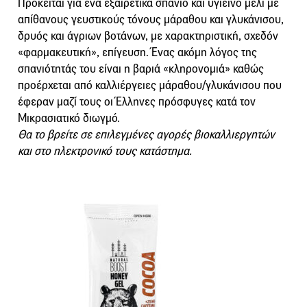
Πρόκειται για ένα εξαιρετικά σπάνιο και υγιεινό μέλι με
απίθανους γευστικούς τόνους μάραθου και γλυκάνισου,
δρυός και άγριων βοτάνων, με χαρακτηριστική, σχεδόν
«φαρμακευτική», επίγευση. Ένας ακόμη λόγος της
σπανιότητάς του είναι η βαριά «κληρονομιά» καθώς
προέρχεται από καλλιέργειες μάραθου/γλυκάνισου που
έφεραν μαζί τους οι Έλληνες πρόσφυγες κατά τον
Μικρασιατικό διωγμό.
Θα το βρείτε σε επιλεγμένες αγορές βιοκαλλιεργητών
και στο ηλεκτρονικό τους κατάστημα.