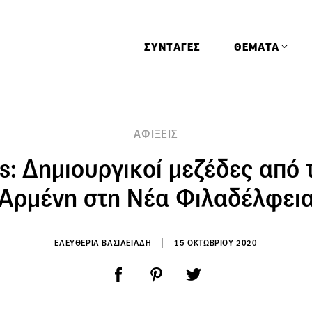
ΣΥΝΤΑΓΕΣ
ΘΕΜΑΤΑ
Απόψεις
ΑΦΙΞΕΙΣ
Αφιερώματα
s: Δημιουργικοί μεζέδες από 
Ειδήσεις
Έρευνες
Αρμένη στη Νέα Φιλαδέλφει
Οινοπνευματώ
Παιδί
ΕΛΕΥΘΕΡΙΑ ΒΑΣΙΛΕΙΑΔΗ
15 ΟΚΤΩΒΡΙΟΥ 2020
Υγεία & Διατρ