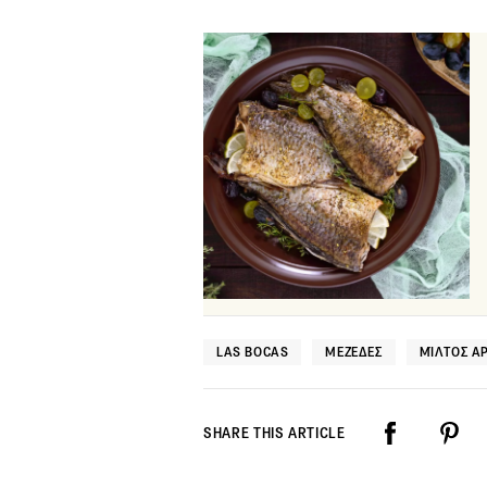
LAS BOCAS
ΜΕΖΈΔΕΣ
ΜΊΛΤΟΣ Α
SHARE THIS ARTICLE