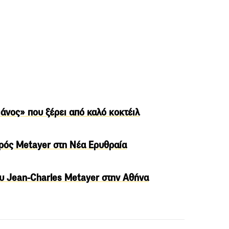
ιάνος» που ξέρει από καλό κοκτέιλ
ειρός Metayer στη Νέα Ερυθραία
του Jean-Charles Metayer στην Αθήνα