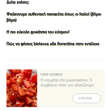
Δείτε επίσης:
Φτιάχνουμε αυθεντική πανακότα όπως οι Ιταλοί (βήμα-
βήμα)
Η πιο εύκολη φοκάτσια του κόσμου!
Πώς να ψήσεις bistecca alla fiorentina στην εντέλεια
FOOD SCIENCE
Η ντομάτα στο μικροσκόπιο: Τι
συμβαίνει όταν την αλατίζουμε;
ΣΥΝΕΧΕΙΑ