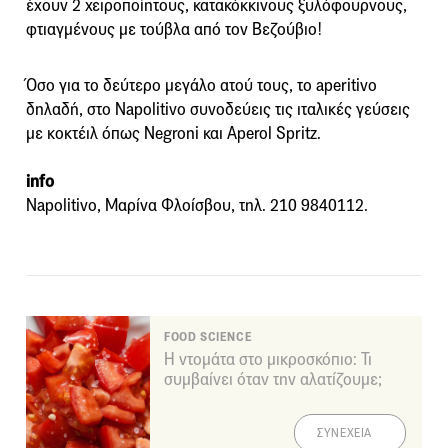
έχουν 2 χειροποίητους, κατακόκκινους ξυλόφουρνους,
φτιαγμένους με τούβλα από τον Βεζούβιο!
Όσο για το δεύτερο μεγάλο ατού τους, το aperitivo
δηλαδή, στο Napolitivo συνοδεύεις τις ιταλικές γεύσεις
με κοκτέιλ όπως Negroni και Aperol Spritz.
info
Napolitivo, Μαρίνα Φλοίσβου, τηλ. 210 9840112.
FOOD SCIENCE
Η ντομάτα στο μικροσκόπιο: Τι
συμβαίνει όταν την αλατίζουμε;
ΣΥΝΕΧΕΙΑ