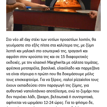
Στο νέο all day στέκι των νοτίων προαστίων λοιπόν, θα
γευόμαστε στο εξής πίτσα στα καλύτερα της, με ζύμη
λεπτή και μαλακή στο εσωτερικό της, τραγανή και
αφράτη στην κρούστα της και σε 15 διαφορετικές
εκδοχές, με την κλασική Margherita με σάλτσα τομάτας,
φρέσκια μοτσαρέλα, βασιλικό, ελαιόλαδο και παρμεζάνα
να είναι σίγουρα η πρώτη που θα δοκιμάσουμε μόλις
τους επισκεφτούμε. Για να ξέρεις, ιταλοί pizzaiolos τους
έχουν εκπαιδεύσει στην παραγωγή της ζύμης, για
αυθεντικό ναπολιτάνικο αποτέλεσμα, ενώ το ζυμάρι που
δεν περιέχει λάδι, ζάχαρη, βελτιωτικά ή συντηρητικά,
αφήνεται να ωριμάσει 12-24 ώρες. Για το ψήσιμο δε,