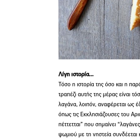
Λίγη ιστορία…
Τόσο η ιστορία της όσο και η πα
τραπέζι αυτής της μέρας είναι τό
λαγάνα, λοιπόν, αναφέρεται ως έ
όπως τις Εκκλησιάζουσες του Αρ
πέττετται” που σημαίνει “λαγάνε
ψωμιού με τη νηστεία συνδέεται 