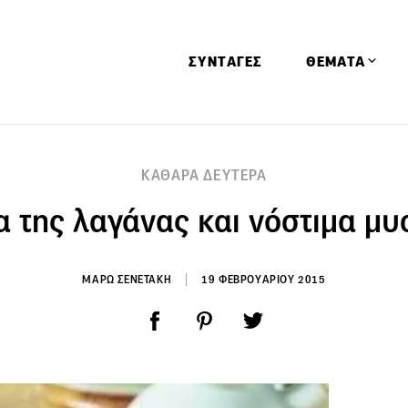
ΣΥΝΤΑΓΕΣ
ΘΕΜΑΤΑ
Απόψεις
ΚΑΘΑΡΑ ΔΕΥΤΕΡΑ
Αφιερώματα
α της λαγάνας και νόστιμα μυ
Ειδήσεις
Έρευνες
Οινοπνευματώ
ΜΑΡΩ ΣΕΝΕΤΑΚΗ
19 ΦΕΒΡΟΥΑΡΙΟΥ 2015
Παιδί
Υγεία & Διατρ