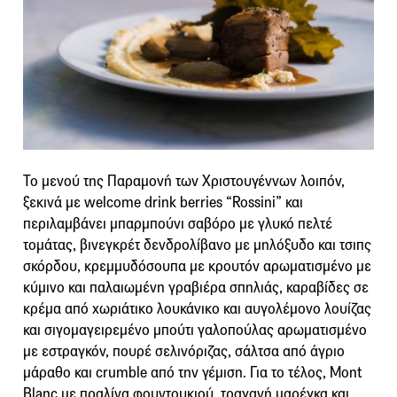
Το μενού της Παραμονή των Χριστουγέννων λοιπόν,
ξεκινά με welcome drink berries “Rossini” και
περιλαμβάνει μπαρμπούνι σαβόρο με γλυκό πελτέ
τομάτας, βινεγκρέτ δενδρολίβανο με μηλόξυδο και τσιπς
σκόρδου, κρεμμυδόσουπα με κρουτόν αρωματισμένο με
κύμινο και παλαιωμένη γραβιέρα σπηλιάς, καραβίδες σε
κρέμα από χωριάτικο λουκάνικο και αυγολέμονο λουίζας
και σιγομαγειρεμένο μπούτι γαλοπούλας αρωματισμένο
με εστραγκόν, πουρέ σελινόριζας, σάλτσα από άγριο
μάραθο και crumble από την γέμιση. Για το τέλος, Mont
Blanc με πραλίνα φουντουκιού, τραγανή μαρέγκα και