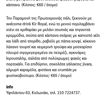
κάστανο. (Κόστος: €60 / άτομο)
Την Παραμονή της Πρωτοχρονιάς πάλι, ξεκινούν με
welcome drink Kir Royal, ενώ το μενού περιλαμβάνει
χτένι σε κριθαράκι με μελάνι σουπιάς και τηγανητά
κρεμμύδια, σούπα από κάστανα σχάρας με καπνιστό χέλι
και λάδι από τσορίθο, ραβιόλι με πάπια κονφί, κόκκινο
λάχανο τουρσί και χειμερινή τρούφα και μοσχαρίσιο
πλευρό σιγομεγειρεμένο σε πετιμέζι, αγκινάρες
Ιερουσαλήμ, σαλάτα από πολύχρωμες φακές και
πορτοκάλι. Για επιδόρπιο, σοκολάτα γάλακτος jivara,
αλμυρή καραμέλα, φιστίκια και crumble με
φυστικοβούτυρο. (Κόστος: €65 / άτομο)
info
Υψηλάντου 63, Κολωνάκι, τηλ. 210 7224737.