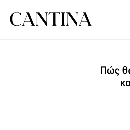
Πώς θα
κα