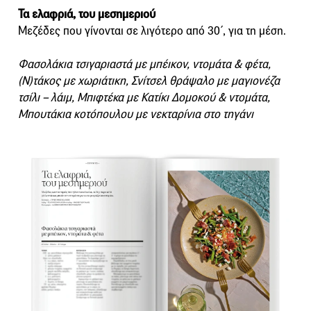
Τα ελαφριά, του μεσημεριού
Μεζέδες που γίνονται σε λιγότερο από 30΄, για τη μέση.
Φασολάκια τσιγαριαστά με μπέικον, ντομάτα & φέτα,
(N)τάκος με χωριάτικη, Σνίτσελ θράψαλο με μαγιονέζα
τσίλι – λάιμ, Μπιφτέκα με Κατίκι Δομοκού & ντομάτα,
Μπουτάκια κοτόπουλου με νεκταρίνια στο τηγάνι