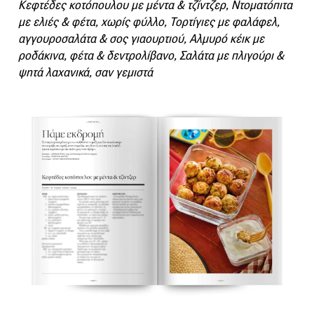
Κεφτέδες κοτόπουλου με μέντα & τζίντζερ, Ντοματόπιτα
με ελιές & φέτα, χωρίς φύλλο, Τορτίγιες με φαλάφελ,
αγγουροσαλάτα & σος γιαουρτιού, Αλμυρό κέικ με
ροδάκινα, φέτα & δεντρολίβανο, Σαλάτα με πλιγούρι &
ψητά λαχανικά, σαν γεμιστά