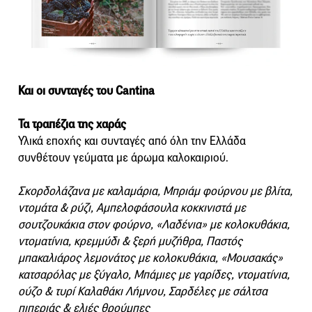
Και οι συνταγές του Cantina
Τα τραπέζια της χαράς
Υλικά εποχής και συνταγές από όλη την Ελλάδα
συνθέτουν γεύματα με άρωμα καλοκαιριού.
Σκορδολάζανα με καλαμάρια, Μπριάμ φούρνου με βλίτα,
ντομάτα & ρύζι, Αμπελοφάσουλα κοκκινιστά με
σουτζουκάκια στον φούρνο, «Λαδένια» με κολοκυθάκια,
ντοματίνια, κρεμμύδι & ξερή μυζήθρα, Παστός
μπακαλιάρος λεμονάτος με κολοκυθάκια, «Μουσακάς»
κατσαρόλας με ξύγαλο, Μπάμιες με γαρίδες, ντοματίνια,
ούζο & τυρί Καλαθάκι Λήμνου, Σαρδέλες με σάλτσα
πιπεριάς & ελιές θρούμπες