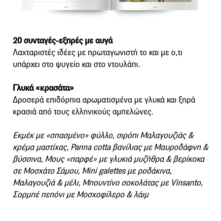
20 συνταγές-εξπρές με αυγά
Λαχταριστές ιδέες με πρωταγωνιστή το και με ο,τι
υπάρχει στο ψυγείο και στο ντουλάπι.
Γλυκά «κρασάτα»
Δροσερά επιδόρπια αρωματισμένα με γλυκά και ξηρά
κρασιά από τους ελληνικούς αμπελώνες.
Εκμέκ με «σπασμένο» φύλλο, σιρόπι Μαλαγουζιάς &
κρέμα μαστίχας, Panna cotta βανίλιας με Μαυροδάφνη &
βύσσινα, Μους «παρφέ» με γλυκιά μυζήθρα & βερίκοκα
σε Μοσχάτο Σάμου, Mini galettes με ροδάκινα,
Μαλαγουζιά & μέλι, Μπουντίνο σοκολάτας με Vinsanto,
Σορμπέ πεπόνι με Μοσχοφίλερο & λάιμ