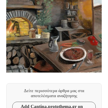
Δείτε περισσότερα άρθρα μας
στα
αποτελέσματα αναζήτησης
Add Cantina.protothema.gr on