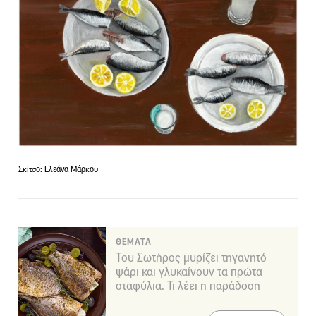
Σκίτσο: Ελεάνα Μάρκου
ΘΕΜΑΤΑ
Του Σωτήρος μυρίζει τηγανητό
ψάρι και γλυκαίνουν τα πρώτα
σταφύλια. Τι λέει η παράδοση