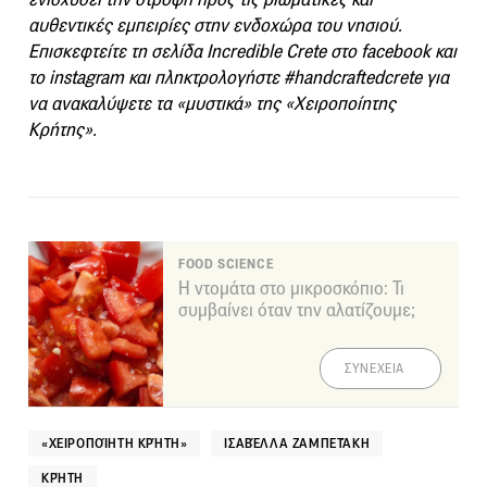
αυθεντικές εμπειρίες στην ενδοχώρα του νησιού.
Επισκεφτείτε τη σελίδα
Incredible
Crete
στο
facebook
και
το
instagram
και πληκτρολογήστε #
handcraftedcrete
για
να ανακαλύψετε τα «μυστικά» της «Χειροποίητης
Κρήτης».
FOOD SCIENCE
Η ντομάτα στο μικροσκόπιο: Τι
συμβαίνει όταν την αλατίζουμε;
ΣΥΝΕΧΕΙΑ
«ΧΕΙΡΟΠΟΊΗΤΗ ΚΡΉΤΗ»
ΙΣΑΒΈΛΛΑ ΖΑΜΠΕΤΆΚΗ
ΚΡΉΤΗ