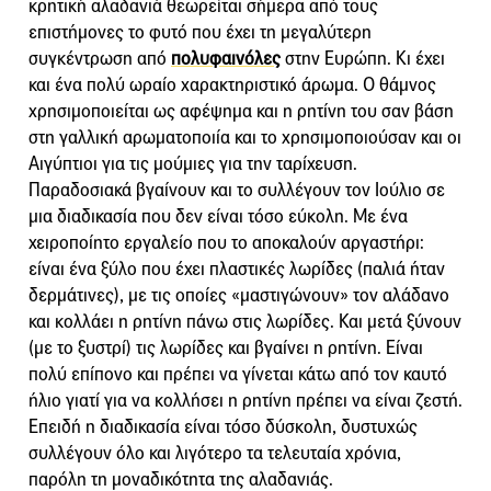
κρητική αλαδανιά θεωρείται σήμερα από τους
επιστήμονες το φυτό που έχει τη μεγαλύτερη
συγκέντρωση από
πολυφαινόλες
στην Ευρώπη. Κι έχει
και ένα πολύ ωραίο χαρακτηριστικό άρωμα. Ο θάμνος
χρησιμοποιείται ως αφέψημα και η ρητίνη του σαν βάση
στη γαλλική αρωματοποιία και το χρησιμοποιούσαν και οι
Αιγύπτιοι για τις μούμιες για την ταρίχευση.
Παραδοσιακά βγαίνουν και το συλλέγουν τον Ιούλιο σε
μια διαδικασία που δεν είναι τόσο εύκολη. Με ένα
χειροποίητο εργαλείο που το αποκαλούν αργαστήρι:
είναι ένα ξύλο που έχει πλαστικές λωρίδες (παλιά ήταν
δερμάτινες), με τις οποίες «μαστιγώνουν» τον αλάδανο
και κολλάει η ρητίνη πάνω στις λωρίδες. Και μετά ξύνουν
(με το ξυστρί) τις λωρίδες και βγαίνει η ρητίνη. Είναι
πολύ επίπονο και πρέπει να γίνεται κάτω από τον καυτό
ήλιο γιατί για να κολλήσει η ρητίνη πρέπει να είναι ζεστή.
Επειδή η διαδικασία είναι τόσο δύσκολη, δυστυχώς
συλλέγουν όλο και λιγότερο τα τελευταία χρόνια,
παρόλη τη μοναδικότητα της αλαδανιάς.