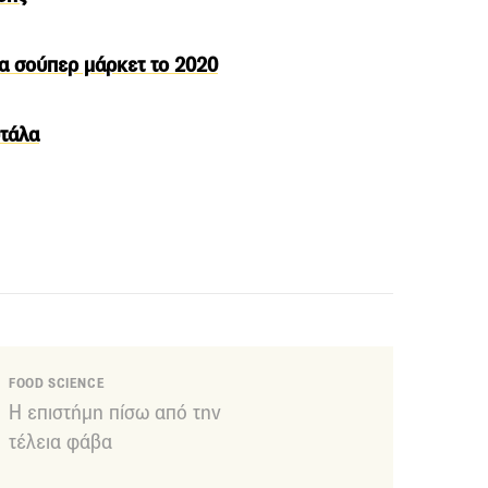
α σούπερ μάρκετ το 2020
υτάλα
FOOD SCIENCE
Η επιστήμη πίσω από την
τέλεια φάβα