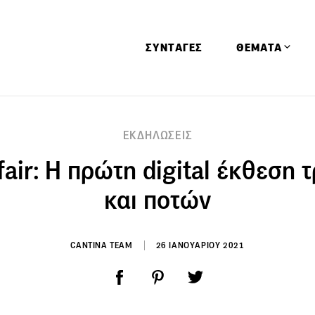
ΣΥΝΤΑΓΕΣ
ΘΕΜΑΤΑ
Απόψεις
ΕΚΔΗΛΩΣΕΙΣ
Αφιερώματα
fair: Η πρώτη digital έκθεση
Ειδήσεις
Έρευνες
και ποτών
Οινοπνευματώ
Παιδί
CANTINA TEAM
26 ΙΑΝΟΥΑΡΙΟΥ 2021
Υγεία & Διατρ