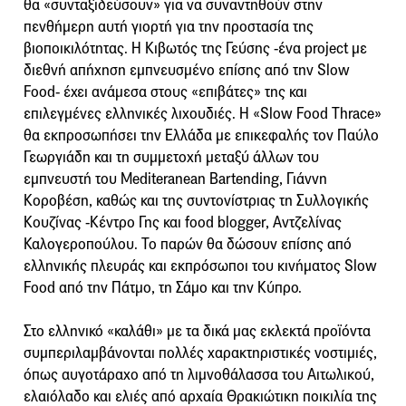
θα «συνταξιδεύσουν» για να συναντηθούν στην
πενθήμερη αυτή γιορτή για την προστασία της
βιοποικιλότητας. Η Κιβωτός της Γεύσης -ένα project με
διεθνή απήχηση εμπνευσμένο επίσης από την Slow
Food- έχει ανάμεσα στους «επιβάτες» της και
επιλεγμένες ελληνικές λιχουδιές. Η «Slow Food Thrace»
θα εκπροσωπήσει την Ελλάδα με επικεφαλής τον Παύλο
Γεωργιάδη και τη συμμετοχή μεταξύ άλλων του
εμπνευστή του Mediteranean Bartending, Γιάννη
Κοροβέση, καθώς και της συντονίστριας τη Συλλογικής
Κουζίνας -Κέντρο Γης και food blogger, Αντζελίνας
Καλογεροπούλου. Το παρών θα δώσουν επίσης από
ελληνικής πλευράς και εκπρόσωποι του κινήματος Slow
Food από την Πάτμο, τη Σάμο και την Κύπρο.
Στο ελληνικό «καλάθι» με τα δικά μας εκλεκτά προϊόντα
συμπεριλαμβάνονται πολλές χαρακτηριστικές νοστιμιές,
όπως αυγοτάραχο από τη λιμνοθάλασσα του Αιτωλικού,
ελαιόλαδο και ελιές από αρχαία Θρακιώτικη ποικιλία της