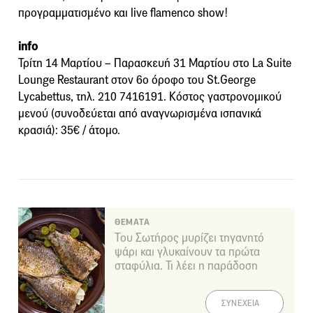
προγραμματισμένο και live flamenco show!
info
Τρίτη 14 Μαρτίου – Παρασκευή 31 Μαρτίου στο La Suite
Lounge Restaurant στον 6ο όροφο του St.George
Lycabettus, τηλ. 210 7416191. Κόστος γαστρονομικού
μενού (συνοδεύεται από αναγνωρισμένα ισπανικά
κρασιά): 35€ / άτομο.
ΘΕΜΑΤΑ
Του Σωτήρος μυρίζει τηγανητό
ψάρι και γλυκαίνουν τα πρώτα
σταφύλια. Τι λέει η παράδοση
ΣΥΝΕΧΕΙΑ