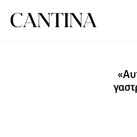
«Αυτ
γαστ