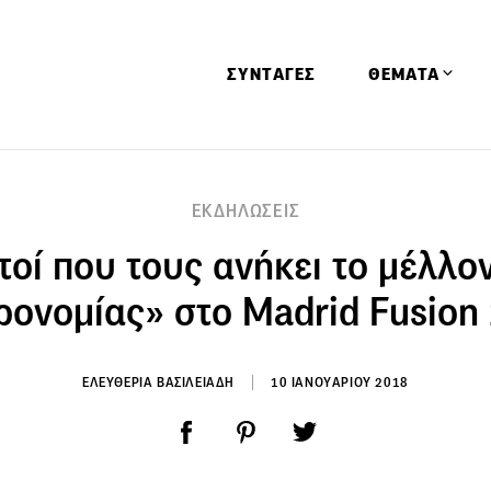
ΣΥΝΤΑΓΕΣ
ΘΕΜΑΤΑ
Απόψεις
ΕΚΔΗΛΩΣΕΙΣ
Αφιερώματα
οί που τους ανήκει το μέλλον
Ειδήσεις
Έρευνες
ρονομίας» στο Madrid Fusion
Οινοπνευματώ
Παιδί
ΕΛΕΥΘΕΡΙΑ ΒΑΣΙΛΕΙΑΔΗ
10 ΙΑΝΟΥΑΡΙΟΥ 2018
Υγεία & Διατρ