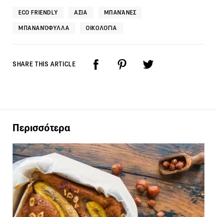
ECO FRIENDLY
ΑΣΊΑ
ΜΠΑΝΆΝΕΣ
ΜΠΑΝΑΝΌΦΥΛΛΑ
ΟΙΚΟΛΟΓΊΑ
SHARE THIS ARTICLE
Περισσότερα