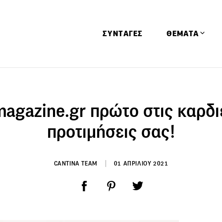
ΣΥΝΤΑΓΕΣ
ΘΕΜΑΤΑ
Απόψεις
Αφιερώματα
magazine.gr πρώτο στις καρδιέ
Ειδήσεις
προτιμήσεις σας!
Έρευνες
Οινοπνευματώ
CANTINA TEAM
01 ΑΠΡΙΛΙΟΥ 2021
Παιδί
Υγεία & Διατρ