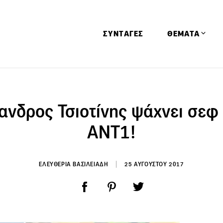
ΣΥΝΤΑΓΕΣ
ΘΕΜΑΤΑ
Απόψεις
Αφιερώματα
ανδρος Τσιοτίνης ψάχνει σε
Ειδήσεις
ΑΝΤ1!
Έρευνες
Οινοπνευματώ
ΕΛΕΥΘΕΡΙΑ ΒΑΣΙΛΕΙΑΔΗ
25 ΑΥΓΟΥΣΤΟΥ 2017
Παιδί
Υγεία & Διατρ