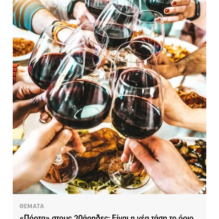
ΘΕΜΑΤΑ
«Πόρτα» στους 20άρηδες: Είναι η νέα τάση το όριο