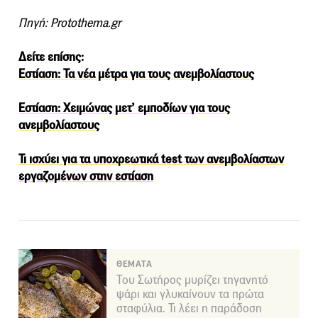
Πηγή: Ρrotothema.gr
Δείτε επίσης:
Εστίαση: Τα νέα μέτρα για τους ανεμβολίαστους
Εστίαση: Χειμώνας μετ’ εμποδίων για τους
ανεμβολίαστους
Τι ισχύει για τα υποχρεωτικά test των ανεμβολίαστων
εργαζομένων στην εστίαση
ΘΕΜΑΤΑ
Του Σωτήρος μυρίζει τηγανητό
ψάρι και γλυκαίνουν τα πρώτα
σταφύλια. Τι λέει η παράδοση