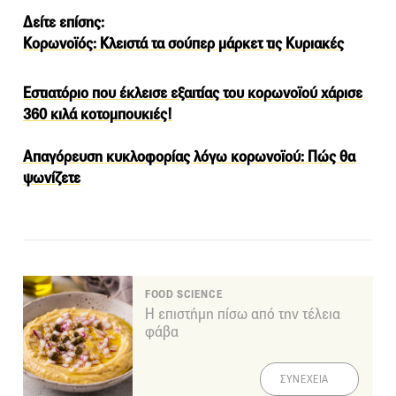
Δείτε επίσης:
Κορωνοϊός: Κλειστά τα σούπερ μάρκετ τις Κυριακές
Εστιατόριο που έκλεισε εξαιτίας του κορωνοϊού χάρισε
360 κιλά κοτομπουκιές!
Απαγόρευση κυκλοφορίας λόγω κορωνοϊού: Πώς θα
ψωνίζετε
FOOD SCIENCE
Η επιστήμη πίσω από την τέλεια
φάβα
ΣΥΝΕΧΕΙΑ