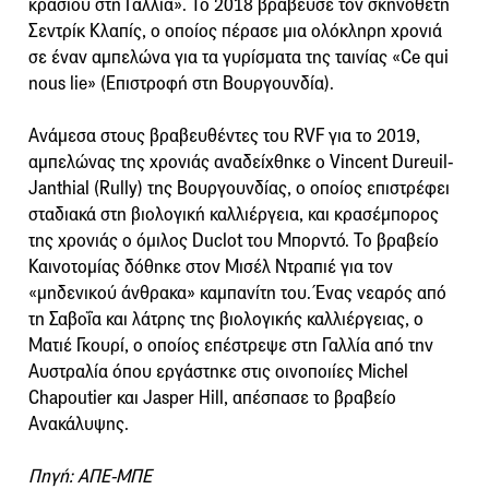
κρασιού στη Γαλλία». Το 2018 βράβευσε τον σκηνοθέτη
Σεντρίκ Κλαπίς, ο οποίος πέρασε μια ολόκληρη χρονιά
σε έναν αμπελώνα για τα γυρίσματα της ταινίας «Ce qui
nous lie» (Επιστροφή στη Βουργουνδία).
Ανάμεσα στους βραβευθέντες του RVF για το 2019,
αμπελώνας της χρονιάς αναδείχθηκε ο Vincent Dureuil-
Janthial (Rully) της Βουργουνδίας, ο οποίος επιστρέφει
σταδιακά στη βιολογική καλλιέργεια, και κρασέμπορος
της χρονιάς ο όμιλος Duclot του Μπορντό. Το βραβείο
Καινοτομίας δόθηκε στον Μισέλ Ντραπιέ για τον
«μηδενικού άνθρακα» καμπανίτη του. Ένας νεαρός από
τη Σαβοΐα και λάτρης της βιολογικής καλλιέργειας, ο
Ματιέ Γκουρί, ο οποίος επέστρεψε στη Γαλλία από την
Αυστραλία όπου εργάστηκε στις οινοποιίες Michel
Chapoutier και Jasper Hill, απέσπασε το βραβείο
Ανακάλυψης.
Πηγή: ΑΠΕ-ΜΠΕ