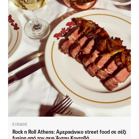
ΕΞΟΔΟΣ
Rock n Roll Athens: Αμερικάνικο street food σε σέξι
fusion από τον σεφ Άνταμ Κοντοβά