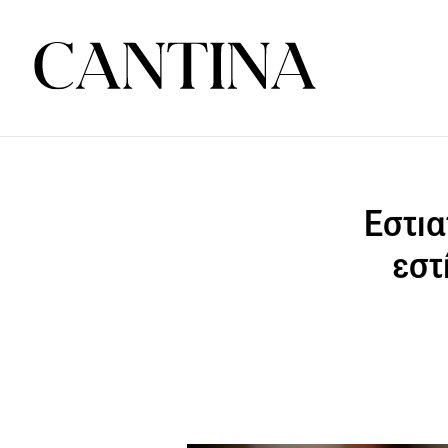
Εστια
εστ