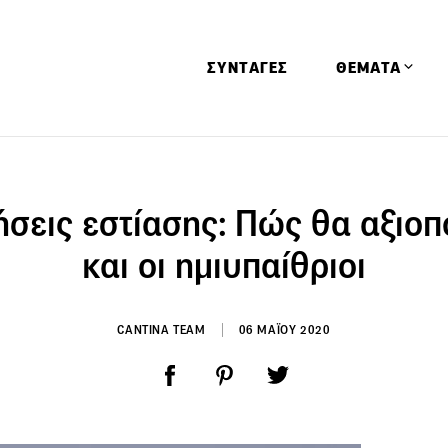
ΣΥΝΤΑΓΕΣ
ΘΕΜΑΤΑ
Απόψεις
Αφιερώματα
ήσεις εστίασης: Πώς θα αξιο
Ειδήσεις
και οι ημιυπαίθριοι
Έρευνες
Οινοπνευματώ
CANTINA TEAM
06 ΜΑΪΟΥ 2020
Παιδί
Υγεία & Διατρ