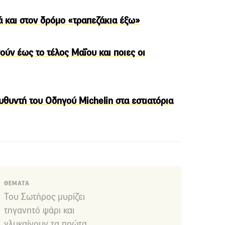
λά και στον δρόμο «τραπεζάκια έξω»
ούν έως το τέλος Μαΐου και ποιες οι
υθυντή του Οδηγού Michelin στα εστιατόρια
ΘΕΜΑΤΑ
Του Σωτήρος μυρίζει
τηγανητό ψάρι και
γλυκαίνουν τα πρώτα