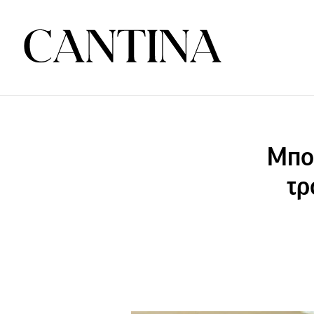
Μπο
τρ