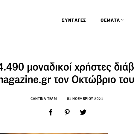
ΣΥΝΤΑΓΕΣ
ΘΕΜΑΤΑ
Απόψεις
Αφιερώματα
4.490 μοναδικοί χρήστες διά
Ειδήσεις
magazine.gr τον Οκτώβριο το
Έρευνες
Οινοπνευματώ
CANTINA TEAM
01 ΝΟΕΜΒΡΙΟΥ 2021
Παιδί
Υγεία & Διατρ