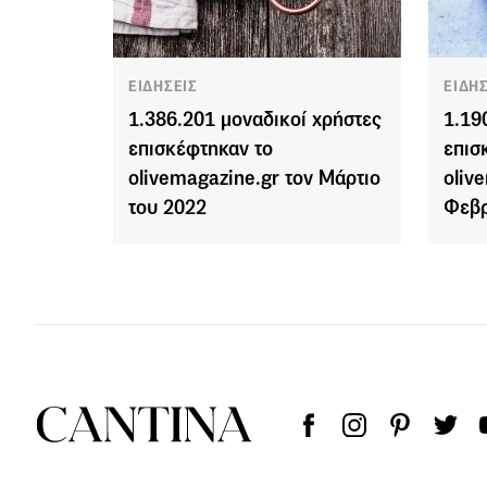
ΕΙΔΗΣΕΙΣ
ΕΙΔΗ
1.386.201 μοναδικοί χρήστες
1.19
επισκέφτηκαν το
επισ
olivemagazine.gr τον Μάρτιο
oliv
του 2022
Φεβρ