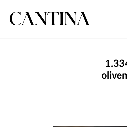
1.33
olive