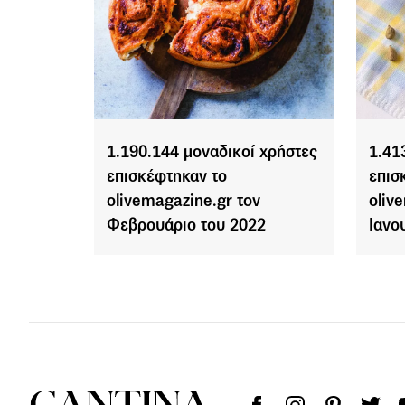
1.190.144 μοναδικοί χρήστες
1.41
επισκέφτηκαν το
επισ
olivemagazine.gr τον
oliv
Φεβρουάριο του 2022
Ιανο