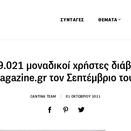
ΣΥΝΤΑΓΕΣ
ΘΕΜΑΤΑ
Απόψεις
Αφιερώματα
9.021 μοναδικοί χρήστες διά
Ειδήσεις
agazine.gr τον Σεπτέμβριο τ
Έρευνες
Οινοπνευματώ
CANTINA TEAM
01 ΟΚΤΩΒΡΙΟΥ 2021
Παιδί
Υγεία & Διατρ