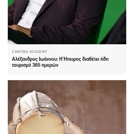
CANTINA ACADEMY
Αλέξανδρος Ιωάννου: Η Ήπειρος διαθέτει ήδη
τουρισμό 365 ημερών