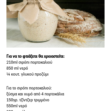
Για να το φτιάξετε θα χρειαστείτε:
210ml σιρόπι πορτοκαλιού
850 ml νερό
¼ κουτ. γλυκού προζύμι
Για το σιρόπι πορτοκαλιού:
ξύσμα και χυμό από 4 πορτοκάλια
150γρ. τζίντζερ τριμμένο
550ml νερό