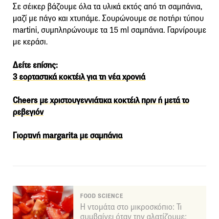
Σε σέικερ βάζουμε όλα τα υλικά εκτός από τη σαμπάνια,
μαζί με πάγο και χτυπάμε. Σουρώνουμε σε ποτήρι τύπου
martini, συμπληρώνουμε τα 15 ml σαμπάνια. Γαρνίρουμε
με κεράσι.
Δείτε επίσης:
3 εορταστικά κοκτέιλ για τη νέα χρονιά
Cheers με χριστουγεννιάτικα κοκτέιλ πριν ή μετά το
ρεβεγιόν
Γιορτινή margarita με σαμπάνια
FOOD SCIENCE
Η ντομάτα στο μικροσκόπιο: Τι
συμβαίνει όταν την αλατίζουμε;