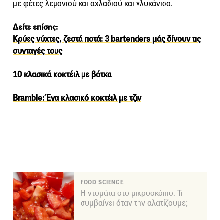
με φέτες λεμονιού και αχλαδιού και γλυκάνισο.
Δείτε επίσης:
Κρύες νύχτες, ζεστά ποτά: 3 bartenders μάς δίνουν τις
συνταγές τους
10 κλασικά κοκτέιλ με βότκα
Bramble: Ένα κλασικό κοκτέιλ με τζιν
FOOD SCIENCE
Η ντομάτα στο μικροσκόπιο: Τι
συμβαίνει όταν την αλατίζουμε;