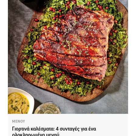
ΜΕΝΟΥ
Γιορτινά καλέσματα: 4 συνταγές για ένα
ολοκληρωμένο μενού