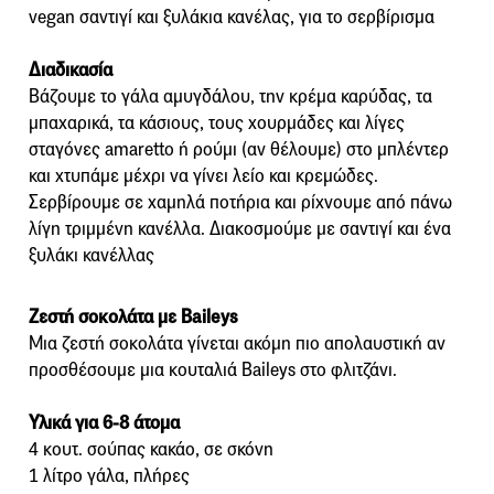
vegan σαντιγί και ξυλάκια κανέλας, για το σερβίρισμα
Διαδικασία
Βάζουμε το γάλα αμυγδάλου, την κρέμα καρύδας, τα
μπαχαρικά, τα κάσιους, τους χουρμάδες και λίγες
σταγόνες amaretto ή ρούμι (αν θέλουμε) στο μπλέντερ
και χτυπάμε μέχρι να γίνει λείο και κρεμώδες.
Σερβίρουμε σε χαμηλά ποτήρια και ρίχνουμε από πάνω
λίγη τριμμένη κανέλλα. Διακοσμούμε με σαντιγί και ένα
ξυλάκι κανέλλας
Ζεστή σοκολάτα με Baileys
Μια ζεστή σοκολάτα γίνεται ακόμη πιο απολαυστική αν
προσθέσουμε μια κουταλιά Baileys στο φλιτζάνι.
Υλικά για 6-8 άτομα
4 κουτ. σούπας κακάο, σε σκόνη
1 λίτρο γάλα, πλήρες